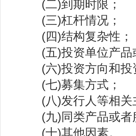
(
二
)
到期时限；
(
三
)
杠杆情况；
(
四
)
结构复杂性；
(
五
)
投资单位产品
(
六
)
投资方向和投
(
七
)
募集方式；
(
八
)
发行人等相关
(
九
)
同类产品或者
(
十
)
其他因素。