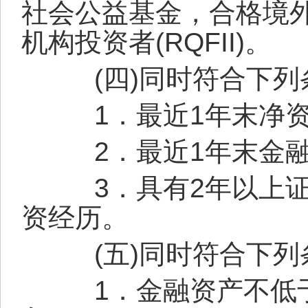
社会公益基金，合格境
机构投资者
(RQFII)
。
(
四
)
同时符合下列
1
．最近
1
年末净
2
．最近
1
年末金
3
．具有
2
年以上
资经历。
(
五
)
同时符合下列
1
．金融资产不低